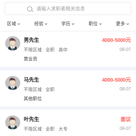
在校学生工作经验
本科
行政后勤
建筑装潢
确定
区域
经验
学历
职位
更多
三年以上工作经验
硕士
销售岗位
教师
男先生
4000-5000元
四年以上工作经验
博士
文员
护士
08-07
不限区域
全职
高中
五年以上工作经验
财务会计
传单派发
营业员
十年以上工作经验
超市零售
促销导购
马先生
4000-5000元
网络IT
保健按摩
08-07
不限区域
全职
其他职位
快递员
前台接待
收银员
技术员/工程师
叶先生
面议
08-07
水电/机修
部门经理
不限区域
全职
大专