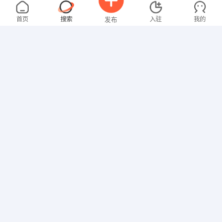
谢先生
5000-8000元
08-06
不限区域
全职
大专
首页
搜索
入驻
我的
发布
销售岗位
刘女士
2000-3000元
08-06
不限区域
全职
本科
招聘信息
求职简历
教师
曾女士
3000-4000元
08-06
不限区域
全职
大专
行政/后勤
马先生
4000-5000元
08-06
不限区域
全职
高中