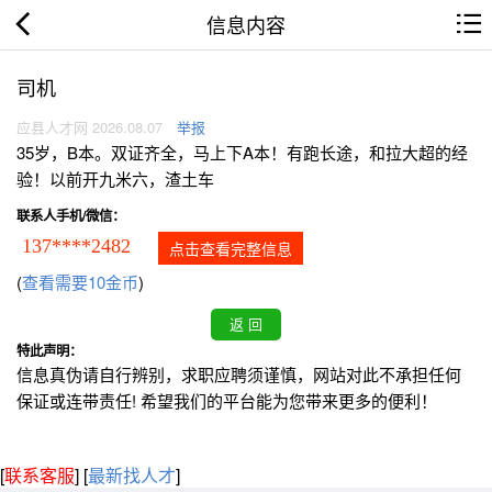
信息内容
司机
应县人才网 2026.08.07
举报
35岁，B本。双证齐全，马上下A本！有跑长途，和拉大超的经
验！以前开九米六，渣土车
联系人手机/微信：
137****2482
点击查看完整信息
(
查看需要10金币
)
特此声明：
信息真伪请自行辨别，求职应聘须谨慎，网站对此不承担任何
保证或连带责任! 希望我们的平台能为您带来更多的便利！
[
联系客服
]
[
最新找人才
]